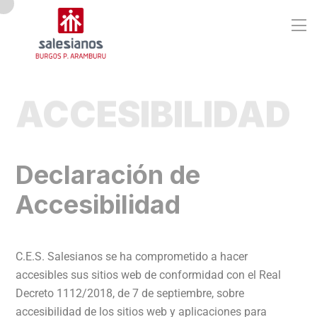
ACCESIBILIDAD
D
e
c
l
a
r
a
c
i
ó
n
d
e
A
c
c
e
s
i
b
i
l
i
d
a
d
C.E.S. Salesianos se ha comprometido a hacer
accesibles sus sitios web de conformidad con el
Real
Decreto 1112/2018, de 7 de septiembre
, sobre
accesibilidad de los sitios web y aplicaciones para