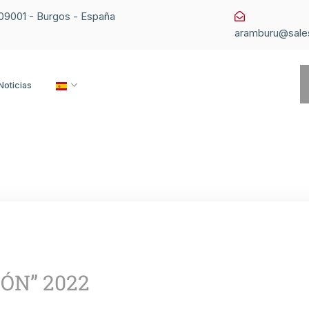
1 09001 - Burgos - España
aramburu@sale
Noticias
IÓN” 2022