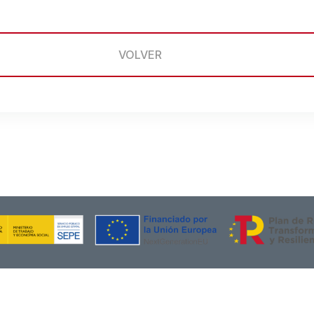
VOLVER
Financiado por la Unión Europea – NextGenerationEU