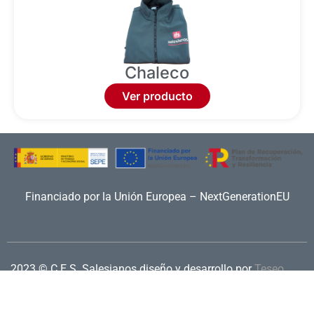
Chaleco
Ver producto
Financiado por la Unión Europea – NextGenerationEU
2023 © C.E.S. Salesianos
diseño y desarrollo por
Teseo
Aviso legal
|
Política de privacidad
|