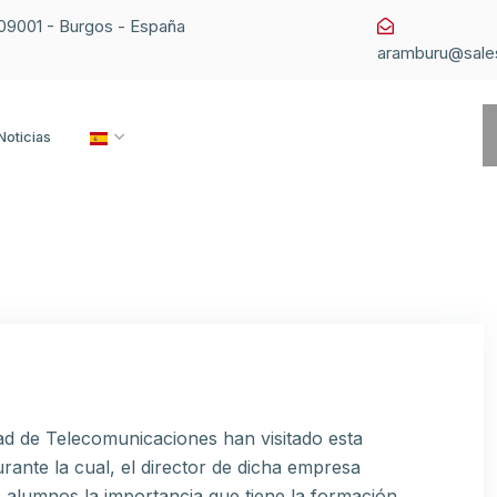
1 09001 - Burgos - España
aramburu@sale
Noticias
ad de Telecomunicaciones han visitado esta
rante la cual, el director de dicha empresa
s alumnos la importancia que tiene la formación