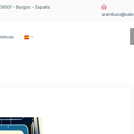
1 09001 - Burgos - España
aramburu@sale
Noticias