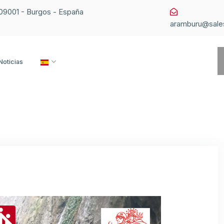
1 09001 - Burgos - España
aramburu@sale
Noticias