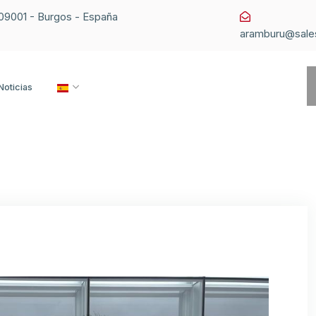
1 09001 - Burgos - España
aramburu@sale
Noticias