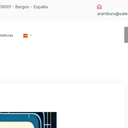
1 09001 - Burgos - España
aramburu@sale
Noticias