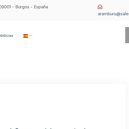
1 09001 - Burgos - España
aramburu@sale
Noticias