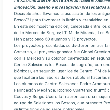
LA SAOCIACIÓN DE ANTIGUOS ALUMNOS Salesiano
innovación, diseño e investigación presentados
Diecisiete años llevamos la asociación de los anti
Bosco´21 para favorecer la ilusión y creatividad e
En esta decimosétima edición, celebrada entre los dí
de La Merced de Burgos; I.T. M. de Miranda; Los 
Han participado 60 alumnos y 15 proyectos.
Los proyectos presentados se dividieron en tres fa
Comercio, el proyecto ganador fue Global Creation
con la Merced y su colchón calefactado en segunda 
Centro Salesianos los Boscos de Logroño, con unos
biónicos), en segundo lugar los de Centro ITM de 
que facilitará las labores de los robots al hacerla
Los alumnos de Centro Salesianos Padre Aramburu,
Fabricación Mecánica; Rodrigo Cuartango triunfó c
Cuevas y Sergio Ucero lo hicieron con una máquina
equipo de Salesianos los Boscos, que presentó Pr
distintos tipos de agujeros poligonales.