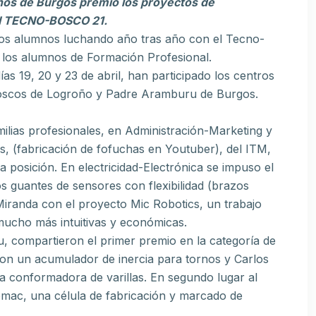
s de Burgos premio los proyectos de
 al TECNO-BOSCO 21.
guos alumnos luchando año tras año con el Tecno-
n los alumnos de Formación Profesional.
as 19, 20 y 23 de abril, han participado los centros
Boscos de Logroño y Padre Aramburu de Burgos.
milias profesionales, en Administración-Marketing y
s, (fabricación de fofuchas en Youtuber), del ITM,
posición. En electricidad-Electrónica se impuso el
 guantes de sensores con flexibilidad (brazos
Miranda con el proyecto Mic Robotics, un trabajo
s mucho más intuitivas y económicas.
 compartieron el primer premio en la categoría de
on un acumulador de inercia para tornos y Carlos
 conformadora de varillas. En segundo lugar al
omac, una célula de fabricación y marcado de