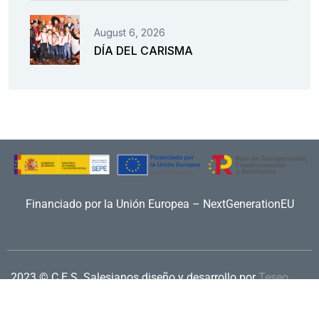
August 6, 2026
DÍA DEL CARISMA
Financiado por la Unión Europea – NextGenerationEU
2023 © C.E.S. Salesianos
diseño y desarrollo por
Teseo
Aviso legal
|
Política de privacidad
|