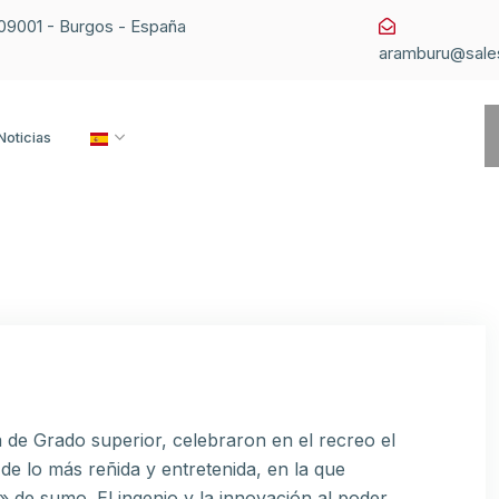
1 09001 - Burgos - España
aramburu@sale
Noticias
de Grado superior, celebraron en el recreo el
e lo más reñida y entretenida, en la que
 de sumo. El ingenio y la innovación al poder.