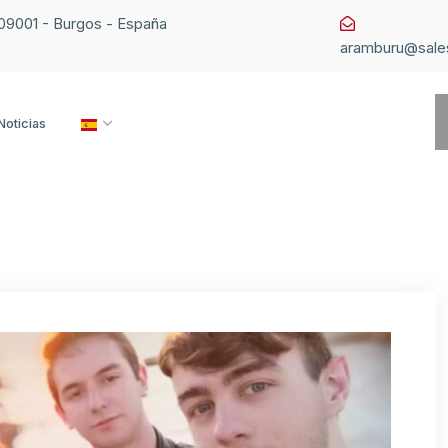
1 09001 - Burgos - España
aramburu@sale
Noticias