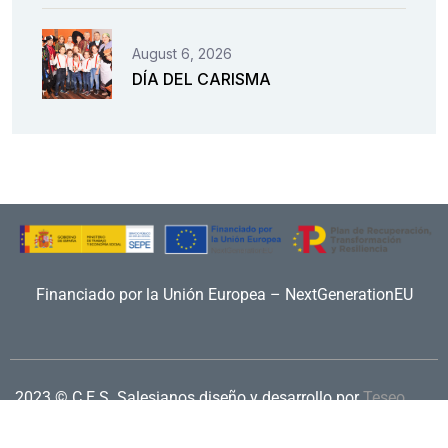
August 6, 2026
DÍA DEL CARISMA
Financiado por la Unión Europea – NextGenerationEU
2023 © C.E.S. Salesianos
diseño y desarrollo por
Teseo
Aviso legal
|
Política de privacidad
|