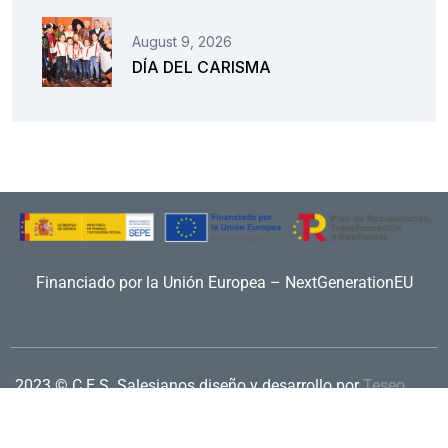
August 9, 2026
DÍA DEL CARISMA
Financiado por la Unión Europea – NextGenerationEU
2023 © C.E.S. Salesianos
diseño y desarrollo por
Teseo
Aviso legal
|
Política de privacidad
|