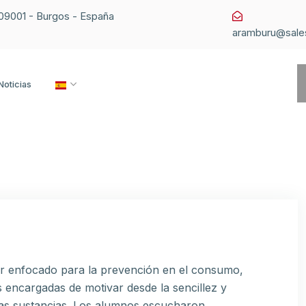
1 09001 - Burgos - España
aramburu@sale
Noticias
ler enfocado para la prevención en el consumo,
s encargadas de motivar desde la sencillez y
tas sustancias. Los alumnos escucharon