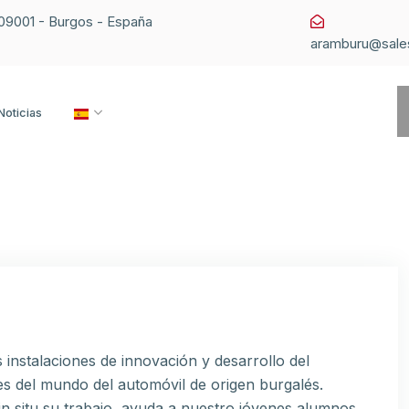
1 09001 - Burgos - España
aramburu@sale
Noticias
instalaciones de innovación y desarrollo del
es del mundo del automóvil de origen burgalés.
n situ su trabajo, ayuda a nuestro jóvenes alumnos